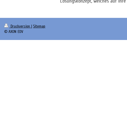
Lösungskonzept, welches auf ihre 
Druckversion
|
Sitemap
© AXON EDV